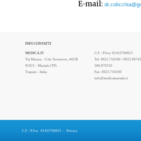
E-mail:
dr.colicchia@g
INFO CONTATTI
MEDICA.IT
C.F. / P.Iva: 01453700815
Via Mazara - C/da Terrenove, 442/B
Tel: 0923.716100 / 0923.99745
91025 - Marsala (TP)
360.870510
Trapani - Italia
Fax: 0923.716100
info@medicamarsala.it
C.F. / P.Iva: 01453700815
-
Privacy